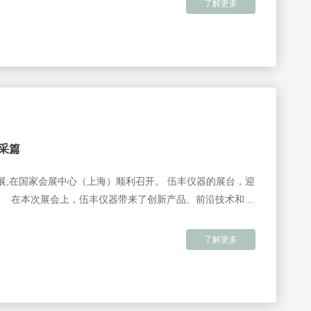
了解更多
风采篇
生化展,在国家会展中心（上海）顺利召开。 伍丰仪器的展台，迎
。 在本次展会上，伍丰仪器带来了创新产品、前沿技术和未
术和未来发展趋势。 比如全新升级的EX1800自动进样系
330位；升级的自动式单向阀等。LC-100大制备系统…
了解更多