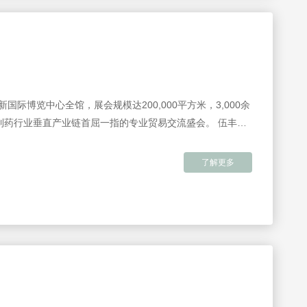
a 覆盖新国际博览中心全馆，展会规模达200,000平方米，3,000余
球制药行业垂直产业链首屈一指的专业贸易交流盛会。 伍丰仪
一波专业人士驻足参观、了解产品与应用。 创新实验室探索
实验室探索之旅 实验室仪器设备及…
了解更多