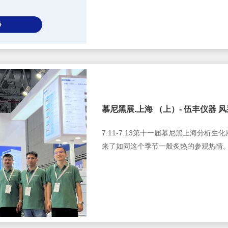
用规模，争取早日实现…
慕尼黑展.上海 （上）- 伍丰仪器 
7.11-7.13第十一届慕尼黑上海分析
来了如同这个季节一般炙热的参观热情
来发展趋势了主要核心系列产品，前沿技
统，可搭载制冷功能；样品位数也可扩展至