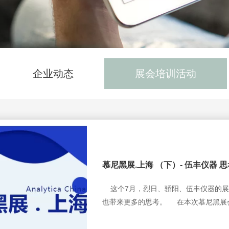
企业动态
展会培训活动
慕尼黑展.上海 （下）- 伍丰仪器 
这个7月，烈日、骄阳、伍丰仪器的展
也带来更多的思考。 在本次慕尼黑展会
是，不由得联想到一个当今热词 “国产
统和基础软件国产化攻坚战，鼓励科研