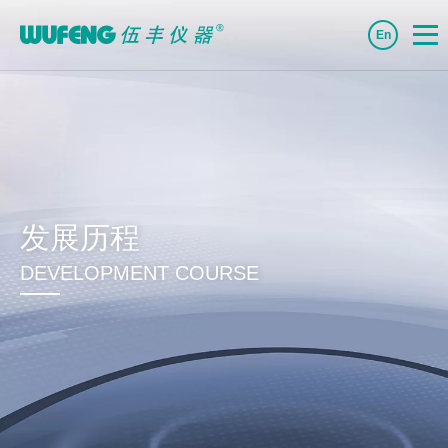
En
发展历程
DEVELOPMENT COURSE