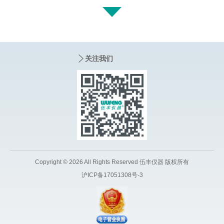
经仪器信息网全面调查公
2009
布，伍丰仪器已在国产液
关注我们
相品牌排名中位列第一。
国内首台智能化自动进样
2013
器 Arcus 5成功研发并投
产。
中国第一台超高效液相色
Copyright © 2026 All Rights Reserved 伍丰仪器 版权所有
2014
谱系统EX1700S-HPLC投
沪ICP备17051308号-3
放市场。
LC-100获得首届“国产好
仪器”EX1700获得BCEIA